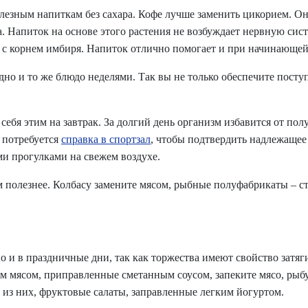
олезным напиткам без сахара. Кофе лучше заменить цикорием. О
а. Напиток на основе этого растения не возбуждает нервную сис
 с корнем имбиря. Напиток отлично помогает и при начинающей
дно и то же блюдо неделями. Так вы не только обеспечите пост
 себя этим на завтрак. За долгий день организм избавится от п
м потребуется
справка в спортзал
, чтобы подтвердить надлежащее
ми прогулками на свежем воздухе.
ем полезнее. Колбасу замените мясом, рыбные полуфабрикаты – с
и в праздничные дни, так как торжества имеют свойство затяги
ым мясом, приправленные сметанным соусом, запеките мясо, рыбу
из них, фруктовые салаты, заправленные легким йогуртом.