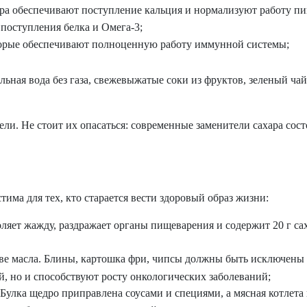
ра обеспечивают поступление кальция и нормализуют работу пи
поступления белка и Омега-3;
торые обеспечивают полноценную работу иммунной системы;
ьная вода без газа, свежевыжатые соки из фруктов, зеленый чай
ели. Не стоит их опасаться: современные заменители сахара сос
има для тех, кто старается вести здоровый образ жизни:
оляет жажду, раздражает органы пищеварения и содержит 20 г са
ве масла. Блины, картошка фри, чипсы должны быть исключены 
й, но и способствуют росту онкологических заболеваний;
Булка щедро приправлена соусами и специями, а мясная котлета