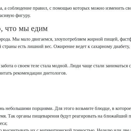
ета, а соблюдение правил, с помощью которых можно изменить с
асивую фигуру.
о, что мы едим
орода. Мы мало двигаемся, злоупотребляем жирной пищей, фаст
й страны есть лишний вес. Ожирение ведет к сахарному диабету,
д забота о своем теле стала модной. Люди чаще стали заниматься
читать рекомендации диетологов.
нь небольшими порциями. Для этого возьмите блюдце, в которо
емя. Так органы пищеварения будут реагировать на ближайший п
еса;
о высчитывать их с математической точностью. Неделю или две