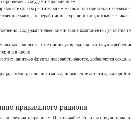
 и проблемы с сосудами в дальнейшем;
аправляйте салаты растительным маслом или сметаной с соевым 
ественное мясо, а переработанные хрящи и жир, к тому же такая
вления. Содержат только химические компоненты, усилители вк
мальных количествах не принесут вреда, однако злоупотреблен
терина в крови;
и этих напитков фрукты перерабатываются, добавляется сахар, к
рдца, сосудов, головного мозга, повышение аппетита, калорийн
ению правильного рациона
 если следовать правилам. Не голодайте. Если вы почувствовал