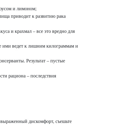
соусом и лимоном;
 пища приводит к развитию рака
уса и крахмал – все это вредно для
ие ими ведет к лишним килограммам и
онсерванты. Результат – пустые
ости рациона – последствия
и выраженный дискомфорт, съешьте