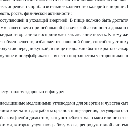
тесь определять приблизительное количество калорий в порции.
аста, роста, физической активности;
оступающей и уходящей энергией. В пище должно быть достаточ
рамм вашего веса при небольшой физической активности должно п
 жидкости организм воспринимает как желание поесть. К тому ж
т обмен веществ, избавляет от головной боли, способствует пох
одуктов перед покупкой, в пище не должно быть скрытого сахар
мучное и полуфабрикаты – все это под запретом у сторонников 
есут пользу здоровью и фигуре:
, насыщенные медленными углеводами для энергии и чувства сыт
ем клетчатки для работы органов пищеварения, регулярного ст
елком (необходимы тем, кто употребляет мало мяса или не ест е
тами, которые улучшают работу мозга, репродуктивной системы