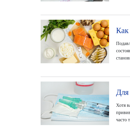
Как
Подавл
состоя
станов
Для
Хотя в
привив
часто 