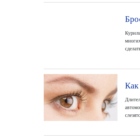
Бро
Куриль
многих
сделат
Как
Длител
автомо
слезят