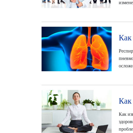
измене
Как
Респир
пневмо
осложн
Как
Как из
здоров
пробле