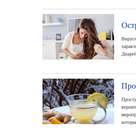
Ост
Вирусн
характ
Диарей
Про
Просту
вероят
меропр
которы