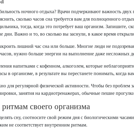
ха
абильность ночного отдыха? Врачи подчеркивают важность двух 
яснить, сколько часов сна требуется вам для полноценного отды
удильника, тогда, когда это потребует ваш организм. Запишите, 
дни. Важно и то, во сколько вы заснули, в какое время открыли
кроить лишний час сна или больше. Многие люди не подозреваю
 часов, нужно больше энергии на выполнение даже несложных д
бления напитками с кофеином, алкоголем, которые неблагоприят
 в организме, в результате вы перестанете понимать, когда ва
но для регулярной физической активности. Чтобы без проблем 
ровки, занятия на кардиотренажерах, обычные пешие прогулки
 ритмам своего организма
делять сну, соотносите свой режим дня с биологическими часами
режим не соответствует внутренним ритмам.