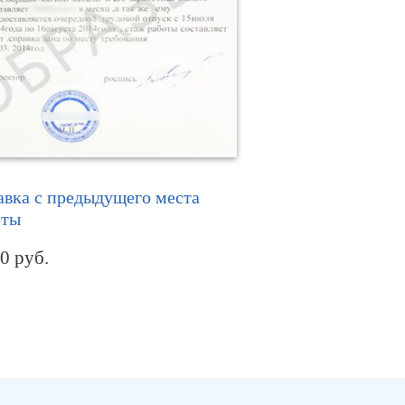
авка с предыдущего места
оты
00
руб.