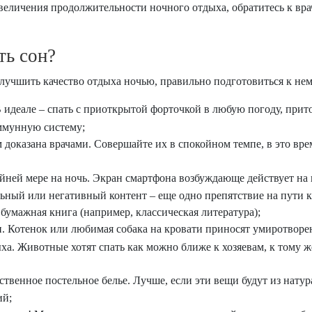
увеличения продолжительности ночного отдыха, обратитесь к вра
ть сон?
лучшить качество отдыха ночью, правильно подготовиться к нем
 идеале – спать с приоткрытой форточкой в любую погоду, прит
ммунную систему;
 доказана врачами. Совершайте их в спокойном темпе, в это вр
йней мере на ночь. Экран смартфона возбуждающе действует на 
ьный или негативный контент – еще одно препятствие на пути к
т бумажная книга (например, классическая литература);
Котенок или любимая собака на кровати приносят умиротворени
ха. Животные хотят спать как можно ближе к хозяевам, к тому 
твенное постельное белье. Лучше, если эти вещи будут из нату
ий;