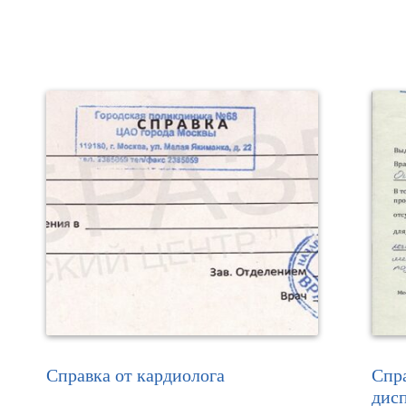
Справка от кардиолога
Спра
дис