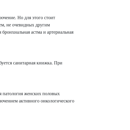
ючение. Но для этого стоит
ем, не очевидных другим
 бронхиальная астма и артериальная
ебуется санитарная книжка. При
мя патология женских половых
ключением активного онкологического