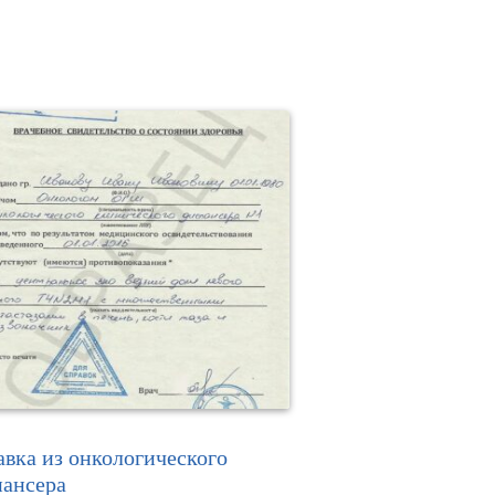
вка из онкологического
пансера