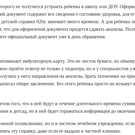
оторого не получится устроить ребенка в школу или ДОУ. Оформ
й документ содержит все сведения о состоянии здоровья, для е
е
детской справки 026у
занимает много времени. А для ребенка л
м, что для оформления документа придется сдавать анализы. По
чите официальный документ уже в день обращения.
поминает амбулаторную карту. Это не листок бумаги, по объем
жно пройти осмотр не только у педиатра, но и у специалистов у
получать у него направления на анализы, брать талончики на пр
выписал общее заключение. Без этого ребенка просто не возьмут 
том того, что в ней будут в течение длительного времени сумми
нии в детсад, но в ней будет отражаться информация до оконча
йонной поликлинике, но и в частном лечебном учреждении, есл
нять эту справку, даже если ее выдали в частной клинике.