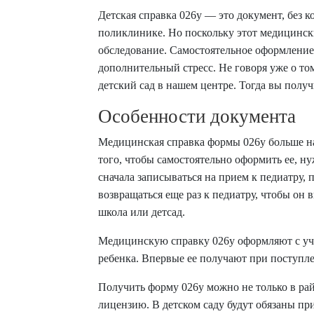
Детская
справка 026у
— это документ, без к
поликлинике. Но поскольку этот медицински
обследование. Самостоятельное оформлени
дополнительный стресс. Не говоря уже о то
детский сад
в нашем центре. Тогда вы полу
Особенности документа
Медицинская справка формы 026у
больше на
того, чтобы самостоятельно оформить ее, ну
сначала записываться на прием к педиатру, 
возвращаться еще раз к педиатру, чтобы он 
школа или детсад.
Медицинскую справку 026у
оформляют с уче
ребенка. Впервые ее получают при поступле
Получить
форму 026у
можно не только в ра
лицензию. В детском саду будут обязаны при