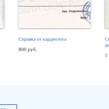
Справка от кардиолога
С
д
800
руб.
1