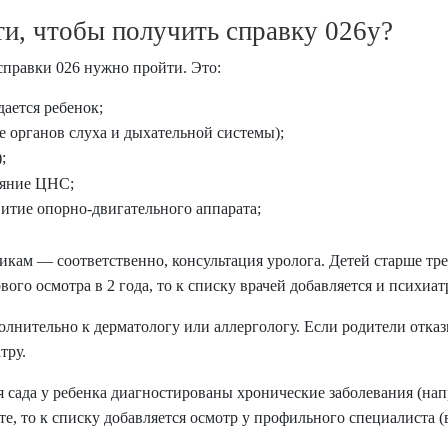
и, чтобы получить справку 026у?
справки 026
нужно пройти. Это:
дается ребенок;
е органов слуха и дыхательной системы);
;
ояние ЦНС;
итие опорно-двигательного аппарата;
икам — соответственно, консультация уролога. Детей старше тре
вого осмотра в 2 года, то к списку врачей добавляется и психиат
лнительно к дерматологу или аллергологу. Если родители отказ
атру.
я сада
у ребенка диагностированы хронические заболевания (нап
ете, то к списку добавляется осмотр у профильного специалиста