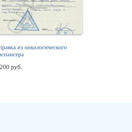
правка из онкологического
испансера
 200
руб.