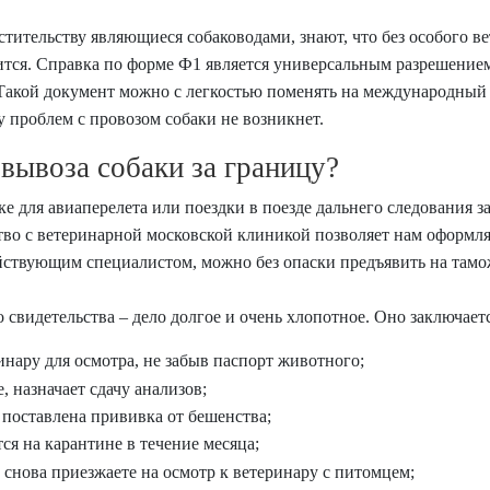
тительству являющиеся собаководами, знают, что без особого в
чится. Справка по форме Ф1 является универсальным разрешен
ж. Такой документ можно с легкостью поменять на международны
у проблем с провозом собаки не возникнет.
 вывоза собаки за границу?
е для авиаперелета или поездки в поезде дальнего следования з
тво с ветеринарной московской клиникой позволяет нам оформля
ействующим специалистом, можно без опаски предъявить на тамо
свидетельства – дело долгое и очень хлопотное. Оно заключает
инару для осмотра, не забыв паспорт животного;
 назначает сдачу анализов;
т поставлена прививка от бешенства;
ся на карантине в течение месяца;
 снова приезжаете на осмотр к ветеринару с питомцем;