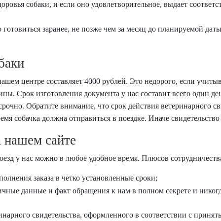
доровья собаки, и если оно удовлетворительное, выдает соответ
 готовиться заранее, не позже чем за месяц до планируемой даты
баки
ашем центре составляет 4000 рублей. Это недорого, если учитыв
ины. Срок изготовления документа у нас составит всего один ден
срочно. Обратите внимание, что срок действия ветеринарного св
 время собачка должна отправиться в поездке. Иначе свидетельств
 нашем сайте
поезд у нас можно в любое удобное время. Плюсов сотрудничеств
олнения заказа в четко установленные сроки;
ичные данные и факт обращения к нам в полном секрете и нико
инарного свидетельства, оформленного в соответствии с принят