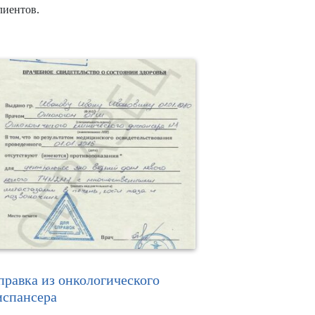
лиентов.
правка из онкологического
испансера